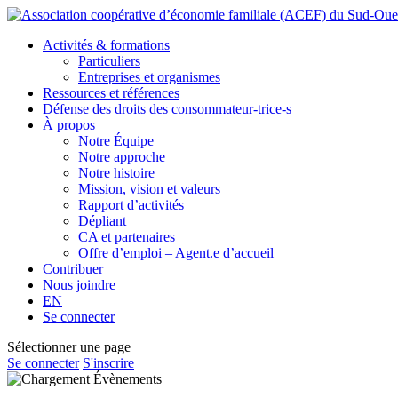
Activités
& formations
Particuliers
Entreprises et organismes
Ressources
et références
Défense des droits
des consommateur-trice-s
À propos
Notre Équipe
Notre approche
Notre histoire
Mission, vision et valeurs
Rapport d’activités
Dépliant
CA et
partenaires
Offre d’emploi – Agent.e d’accueil
Contribuer
Nous
joindre
EN
Se connecter
Sélectionner une page
Se connecter
S'inscrire