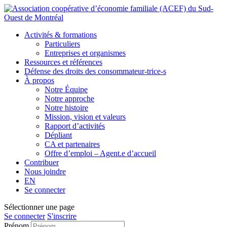
Activités
& formations
Particuliers
Entreprises et organismes
Ressources
et références
Défense des droits
des consommateur-trice-s
À propos
Notre Équipe
Notre approche
Notre histoire
Mission, vision et valeurs
Rapport d’activités
Dépliant
CA et
partenaires
Offre d’emploi – Agent.e d’accueil
Contribuer
Nous
joindre
EN
Se connecter
Sélectionner une page
Se connecter
S'inscrire
Prénom